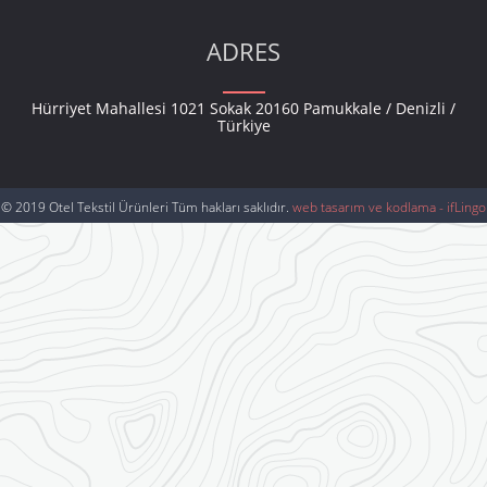
ADRES
Hürriyet Mahallesi 1021 Sokak 20160 Pamukkale / Denizli /
Türkiye
© 2019 Otel Tekstil Ürünleri Tüm hakları saklıdır.
web tasarım ve kodlama - ifLingo