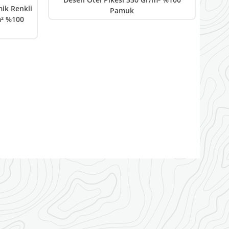
ik Renkli
Pamuk
m² %100