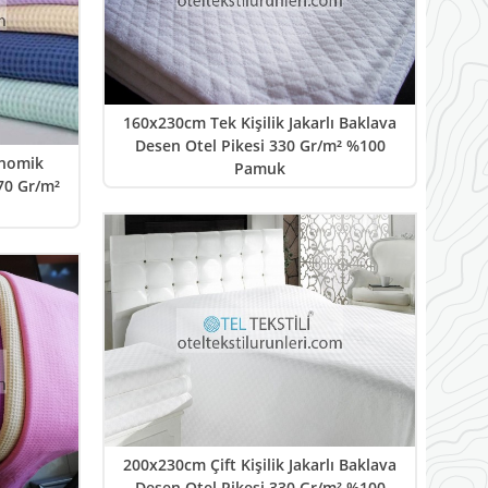
160x230cm Tek Kişilik Jakarlı Baklava
Desen Otel Pikesi 330 Gr/m² %100
onomik
Pamuk
70 Gr/m²
200x230cm Çift Kişilik Jakarlı Baklava
Desen Otel Pikesi 330 Gr/m² %100