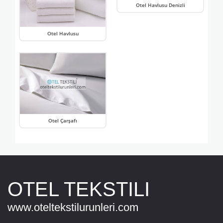
Otel Havlusu Denizli
Otel Havlusu
Otel Çarşafı
OTEL TEKSTILI
www.oteltekstilurunleri.com