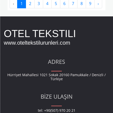
‹
1
2
3
4
5
6
7
8
9
›
OTEL TEKSTILI
www.oteltekstilurunleri.com
ADRES
Hürriyet Mahallesi 1021 Sokak 20160 Pamukkale / Denizli /
Türkiye
BIZE ULAŞIN
tel: +90(507) 970 20 21