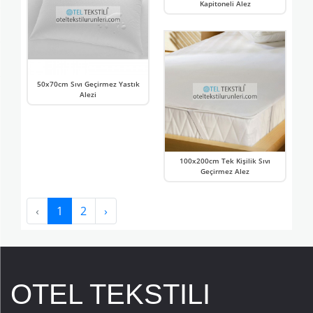
Kapitoneli Alez
50x70cm Sıvı Geçirmez Yastık
Alezi
100x200cm Tek Kişilik Sıvı
Geçirmez Alez
‹
1
2
›
OTEL TEKSTILI