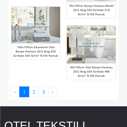
70x140cm Banyo Havlusu Renkli
20/2 Ring 500 Gr/Adet 510
Gr/m² %100 Pamuk
100x150cm Ekonomik Otel
Banyo Havlusu 20/2 Ring 650
Gr/Adet 430 Gr/m² %100 Pamuk
90x150cm Otel Banyo Havlusu
20/2 Ring 650 Gr/Adet 480
Gr/m² %100 Pamuk
‹
1
2
3
›
OTEL TEKSTILI