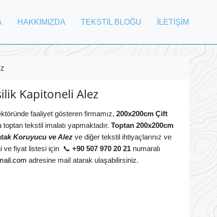
A
HAKKIMIZDA
TEKSTİL BLOĞU
İLETİŞİM
ez
lik Kapitoneli Alez
 sektöründe faaliyet gösteren firmamız,
200x200cm Çift
 toptan tekstil imalatı yapmaktadır.
Toptan
200x200cm
tak Koruyucu ve Alez
ve diğer tekstil ihtiyaçlarınız ve
 ve fiyat listesi için
📞
+90 507 970 20 21
numaralı
ail.com
adresine mail atarak ulaşabilirsiniz
.