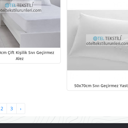
cm Çift Kişilik Sıvı Geçirmez
Alez
50x70cm Sıvı Geçirmez Yastı
2
3
›