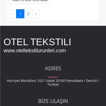
Pikesi 270 Gr/m² %100 Pamuk
‹
1
2
›
OTEL TEKSTILI
www.oteltekstilurunleri.com
ADRES
Hürriyet Mahallesi 1021 Sokak 20160 Pamukkale / Denizli /
Türkiye
BIZE ULAŞIN