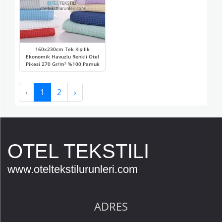
160x230cm Tek Kişilik
Ekonomik Havuzlu Renkli Otel
Pikesi 270 Gr/m² %100 Pamuk
‹
1
2
›
OTEL TEKSTILI
www.oteltekstilurunleri.com
ADRES