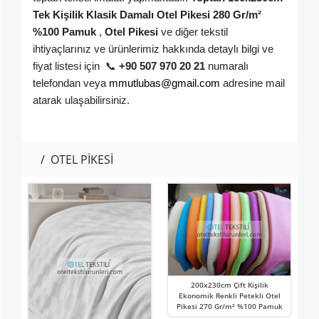
Tek Kişilik Klasik Damalı Otel Pikesi 280 Gr/m²
%100 Pamuk
,
Otel Pikesi
ve diğer tekstil
ihtiyaçlarınız ve ürünlerimiz hakkında detaylı bilgi ve
fiyat listesi için
📞
+90 507 970 20 21
numaralı
telefondan veya
mmutlubas@gmail.com
adresine mail
atarak ulaşabilirsiniz
.
/
OTEL PİKESİ
200x230cm Çift Kişilik
Ekonomik Renkli Petekli Otel
Pikesi 270 Gr/m² %100 Pamuk